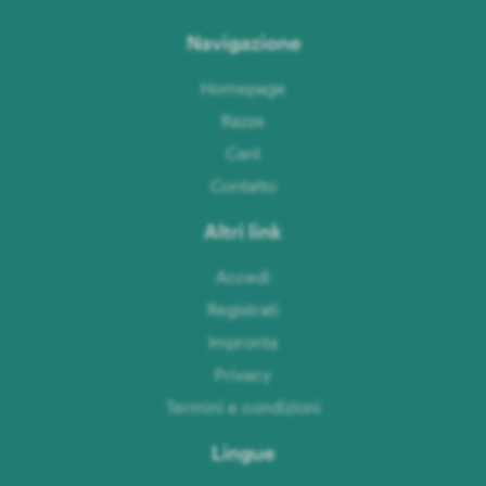
Navigazione
Homepage
Razze
CanI
Contatto
Altri link
Accedi
Registrati
Impronta
Privacy
Termini e condizioni
Lingue