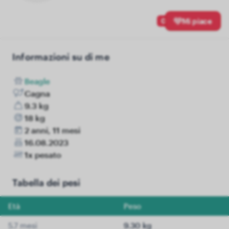
0
Mi piace
Informazioni su di me
Beagle
Cagna
9.3 kg
18 kg
2 anni, 11 mesi
16.08.2023
1x pesato
Tabella dei pesi
Età
Peso
5.7 mesi
9.30 kg