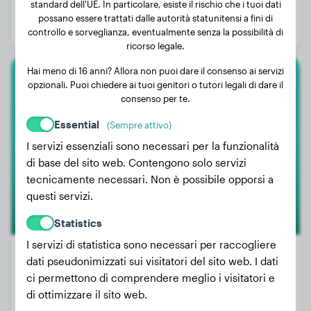
standard dell'UE. In particolare, esiste il rischio che i tuoi dati
Età:
2 anni, 7 mesi
possano essere trattati dalle autorità statunitensi a fini di
Genere:
Cane
controllo e sorveglianza, eventualmente senza la possibilità di
ricorso legale.
Hai meno di 16 anni? Allora non puoi dare il consenso ai servizi
opzionali. Puoi chiedere ai tuoi genitori o tutori legali di dare il
American Bully
consenso per te.
Spike
Essential
(Sempre attivo)
I servizi essenziali sono necessari per la funzionalità
di base del sito web. Contengono solo servizi
tecnicamente necessari. Non è possibile opporsi a
questi servizi.
Statistics
I servizi di statistica sono necessari per raccogliere
dati pseudonimizzati sui visitatori del sito web. I dati
ci permettono di comprendere meglio i visitatori e
Peso:
18 kg
di ottimizzare il sito web.
Età:
1 anno, 8 mesi