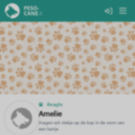
Beagle
Amelie
Vragen-wit vlekje op de kop in de vorm van
een hartje