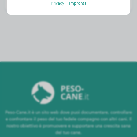
Privacy
Impronta
Genere:
Cane
Peso-Cane.it è un sito web dove puoi documentare, controllare
e confrontare il peso del tuo fedele compagno con altri cani. Il
nostro obiettivo è promuovere e supportare una crescita sana
del tuo cane.