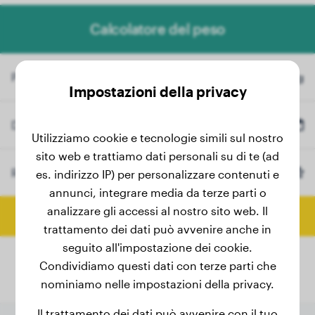
Calcolatore del peso
Peso attuale
kg
Impostazioni della privacy
Data di nascita
Utilizziamo cookie e tecnologie simili sul nostro
sito web e trattiamo dati personali su di te (ad
Razza
Chow Chow
es. indirizzo IP) per personalizzare contenuti e
(Opzionale)
annunci, integrare media da terze parti o
analizzare gli accessi al nostro sito web. Il
Calcola peso finale
trattamento dei dati può avvenire anche in
seguito all'impostazione dei cookie.
Condividiamo questi dati con terze parti che
nominiamo nelle impostazioni della privacy.
Il trattamento dei dati può avvenire con il tuo