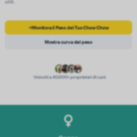
utili.
Monitora il Peso del Tuo Chow Chow
Mostra curva del peso
Unisciti a 40.000+ proprietari di cani