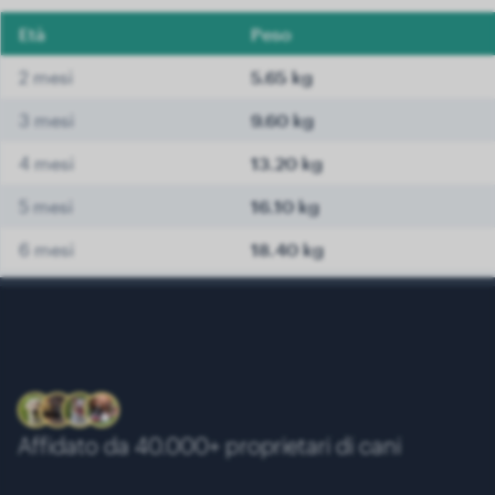
Età
Peso
2 mesi
5.65 kg
3 mesi
9.60 kg
4 mesi
13.20 kg
5 mesi
16.10 kg
6 mesi
18.40 kg
7 mesi
19.90 kg
8 mesi
21.35 kg
9 mesi
22.45 kg
10 mesi
23.35 kg
Affidato da 40.000+ proprietari di cani
11 mesi
24.05 kg