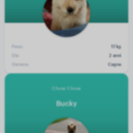
Peso:
17 kg
Età:
2 anni
Genere:
Cagna
Chow Chow
Bucky