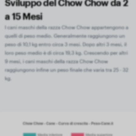
Sviluppo del Chow Chow da 2
a 15 Mesi
I cani maschi della razza Chow Chow appartengono a
quelli di peso medio. Generalmente raggiungono un
peso di 10,1 kg entro circa 3 mesi. Dopo altri 3 mesi, il
loro peso medio è di circa 19,3 kg. Crescendo per altri
9 mesi, i cani maschi della razza Chow Chow
raggiungono infine un peso finale che varia tra 25 - 32
kg.