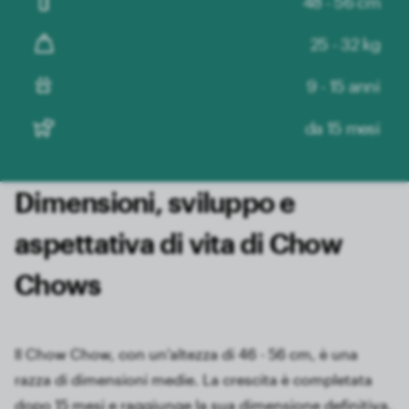
48 - 56 cm
25 - 32 kg
9 - 15 anni
da 15 mesi
Dimensioni, sviluppo e
aspettativa di vita di Chow
Chows
Il Chow Chow, con un'altezza di 46 - 56 cm, è una
razza di dimensioni medie. La crescita è completata
dopo 15 mesi e raggiunge la sua dimensione definitiva.