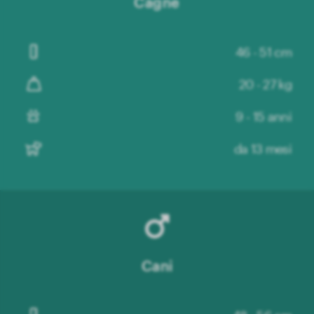
Cagne
46 - 51 cm
20 - 27 kg
9 - 15 anni
da 13 mesi
Cani