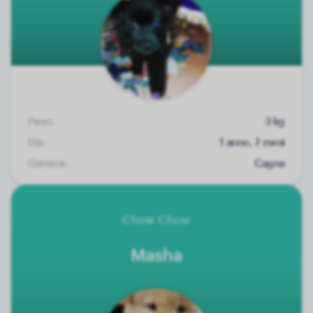
Peso:
3 kg
Età:
1 anno, 7 mesi
Genere:
Cagna
Chow Chow
Masha