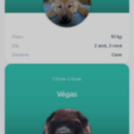
Peso:
10 kg
Età:
2 anni, 3 mesi
Genere:
Cane
Chow Chow
Végas