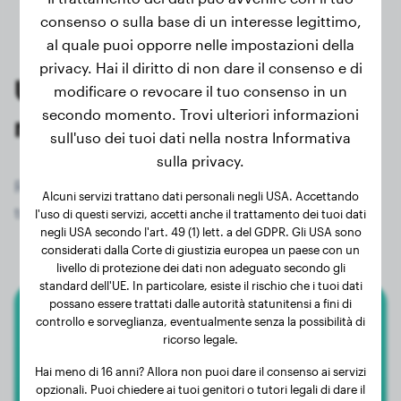
consenso o sulla base di un interesse legittimo,
al quale puoi opporre nelle impostazioni della
privacy. Hai il diritto di non dare il consenso e di
Ultime pesate dei proprietari
modificare o revocare il tuo consenso in un
secondo momento. Trovi ulteriori informazioni
registrati di Chow Chow
sull'uso dei tuoi dati nella nostra Informativa
sulla privacy.
Registrati ora gratuitamente e ottieni accesso a
Alcuni servizi trattano dati personali negli USA. Accettando
tutti i 114 cani registrati della razza Chow Chow!
l'uso di questi servizi, accetti anche il trattamento dei tuoi dati
negli USA secondo l'art. 49 (1) lett. a del GDPR. Gli USA sono
considerati dalla Corte di giustizia europea un paese con un
livello di protezione dei dati non adeguato secondo gli
standard dell'UE. In particolare, esiste il rischio che i tuoi dati
possano essere trattati dalle autorità statunitensi a fini di
controllo e sorveglianza, eventualmente senza la possibilità di
Chow Chow
ricorso legale.
Klemmbeutel
Hai meno di 16 anni? Allora non puoi dare il consenso ai servizi
opzionali. Puoi chiedere ai tuoi genitori o tutori legali di dare il