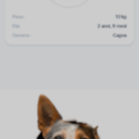
Peso:
13 kg
Età:
2 anni, 9 mesi
Genere:
Cagna