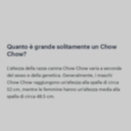
Quanto è grande solitamente un Chow
Chow?
L'altezza della razza canina Chow Chow varia a seconda
del sesso e della genetica. Generalmente, i maschi
Chow Chow raggiungono un'altezza alla spalla di circa
52 cm, mentre le femmine hanno un'altezza media alla
spalla di circa 48.5 cm.