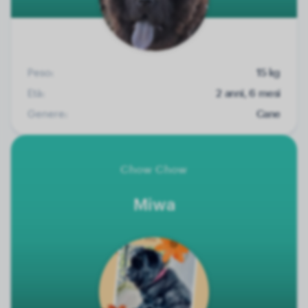
Peso:
15 kg
Età:
2 anni, 6 mesi
Genere:
Cane
Chow Chow
Miwa