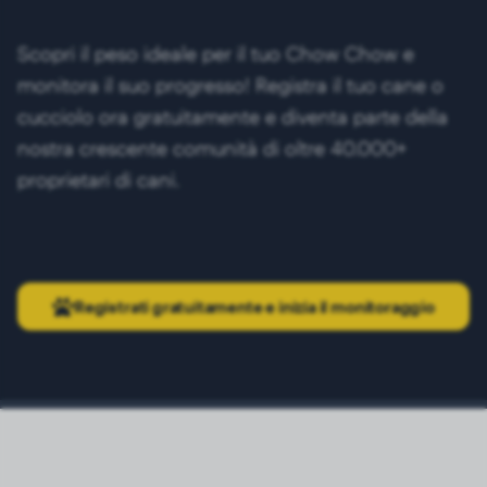
Scopri il peso ideale per il tuo Chow Chow e
monitora il suo progresso! Registra il tuo cane o
cucciolo ora gratuitamente e diventa parte della
nostra crescente comunità di oltre 40.000+
proprietari di cani.
Registrati gratuitamente e inizia il monitoraggio