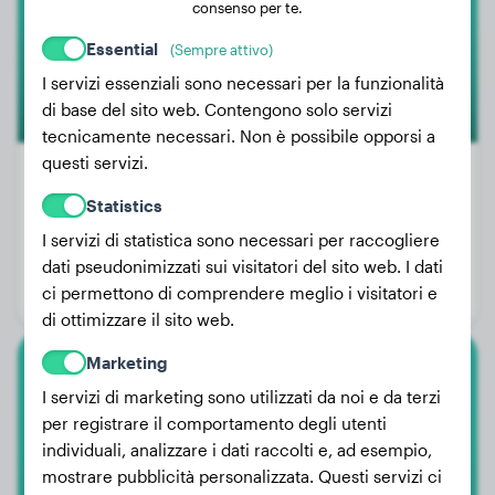
consenso per te.
Essential
(Sempre attivo)
I servizi essenziali sono necessari per la funzionalità
di base del sito web. Contengono solo servizi
tecnicamente necessari. Non è possibile opporsi a
questi servizi.
Statistics
Peso:
90 kg
I servizi di statistica sono necessari per raccogliere
Età:
2 anni, 7 mesi
dati pseudonimizzati sui visitatori del sito web. I dati
ci permettono di comprendere meglio i visitatori e
Genere:
Cagna
di ottimizzare il sito web.
Marketing
Chow Chow
I servizi di marketing sono utilizzati da noi e da terzi
per registrare il comportamento degli utenti
Yara
individuali, analizzare i dati raccolti e, ad esempio,
mostrare pubblicità personalizzata. Questi servizi ci