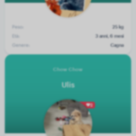
Peso:
25 kg
Età:
3 anni, 6 mesi
Genere:
Cagna
Chow Chow
Ulis
2