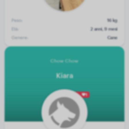
Peso:
16 kg
Età:
2 anni, 9 mesi
Genere:
Cane
Chow Chow
Kiara
1