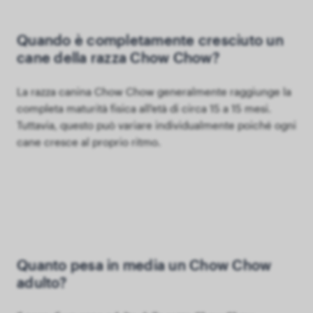
Quando è completamente cresciuto un
cane della razza Chow Chow?
La razza canina Chow Chow generalmente raggiunge la
completa maturità fisica all'età di circa 15 a 15 mesi.
Tuttavia, questo può variare individualmente poiché ogni
cane cresce al proprio ritmo.
Quanto pesa in media un Chow Chow
adulto?