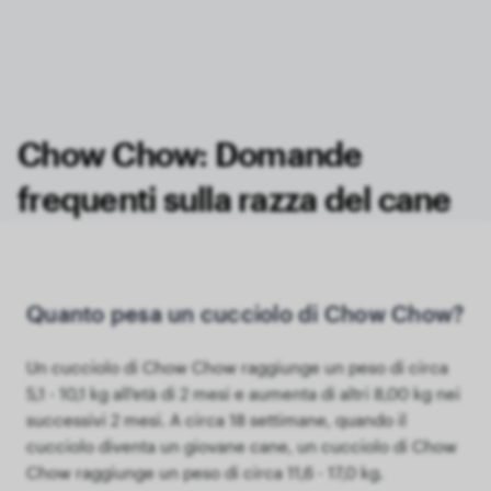
Chow Chow: Domande
frequenti sulla razza del cane
Quanto pesa un cucciolo di Chow Chow?
Un cucciolo di Chow Chow raggiunge un peso di circa
5,1 - 10,1 kg all'età di 2 mesi e aumenta di altri 8,00 kg nei
successivi 2 mesi. A circa 18 settimane, quando il
cucciolo diventa un giovane cane, un cucciolo di Chow
Chow raggiunge un peso di circa 11,6 - 17,0 kg.