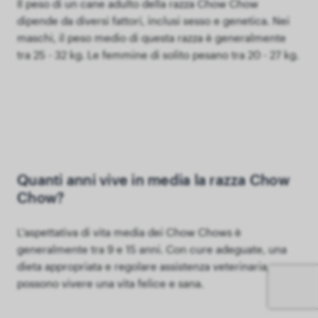
Il peso di un cane adulto della razza Chow Chow
dipende da diversi fattori, inclusi sesso e genetica. Nei
maschi, il peso medio di questa razza è generalmente
tra 25 - 32 kg. Le femmine di solito pesano tra 20 - 27 kg.
Quanti anni vive in media la razza Chow
Chow?
L'aspettativa di vita media dei Chow Chows è
generalmente tra 9 e 15 anni. Con cure adeguate, una
dieta appropriata e regolare assistenza veterinaria,
possono vivere una vita felice e sana.