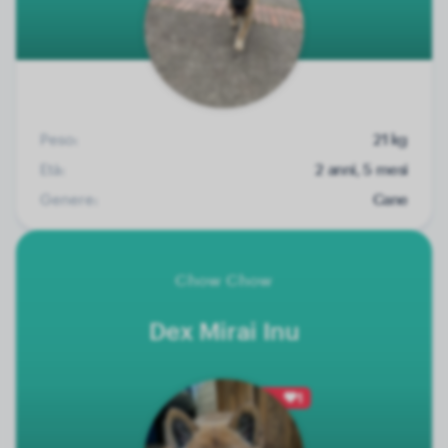
Peso:
21 kg
Età:
2 anni, 5 mesi
Genere:
Cane
Chow Chow
Dex Mirai Inu
1