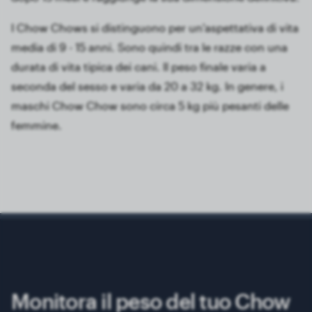
I Chow Chows si distinguono per un'aspettativa di vita
media di 9 - 15 anni. Sono quindi tra le razze con una
durata di vita tipica dei cani. Il peso finale varia a
seconda del sesso e varia da 20 a 32 kg. In genere, i
maschi Chow Chow sono circa 5 kg più pesanti delle
femmine.
Monitora il peso del tuo Chow