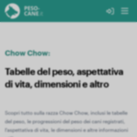
Chow Chow:
Tabelle del peso, aspettativa
di vita, dimensioni e altro
Scopri tutto sulla razza Chow Chow, inclusi le tabelle
del peso, le progressioni del peso dei cani registrati,
l'aspettativa di vita, le dimensioni e altre informazioni