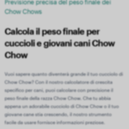
Previsione precisa del peso finale dei
Chow Chows
Calcola il peso finale per
cuccioli e giovani cani Chow
Chow
Vuoi sapere quanto diventerà grande il tuo cucciolo di
Chow Chow? Con il nostro calcolatore di crescita
specifico per cani, puoi calcolare con precisione il
peso finale della razza Chow Chow. Che tu abbia
appena un adorabile cucciolo di Chow Chow o il tuo
giovane cane stia crescendo, il nostro strumento
facile da usare fornisce informazioni preziose.