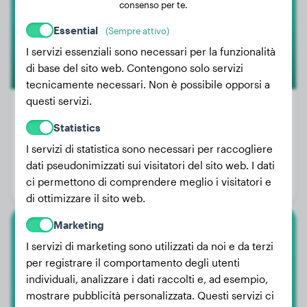
consenso per te.
Essential
(Sempre attivo)
I servizi essenziali sono necessari per la funzionalità
di base del sito web. Contengono solo servizi
tecnicamente necessari. Non è possibile opporsi a
questi servizi.
Statistics
Peso:
8 kg
I servizi di statistica sono necessari per raccogliere
Età:
1 anno, 2 mesi
dati pseudonimizzati sui visitatori del sito web. I dati
ci permettono di comprendere meglio i visitatori e
Genere:
Cagna
di ottimizzare il sito web.
Marketing
Cocker Spaniel
I servizi di marketing sono utilizzati da noi e da terzi
per registrare il comportamento degli utenti
Peach
individuali, analizzare i dati raccolti e, ad esempio,
mostrare pubblicità personalizzata. Questi servizi ci