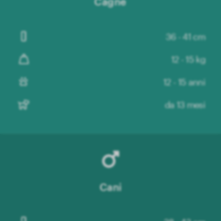
Cagne
36 - 41 cm
12 - 15 kg
12 - 15 anni
da 13 mesi
Cani