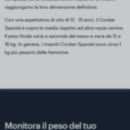
raggiungono la loro dimensione definitiva.
Con una aspettativa di vita di 12 - 15 anni, il Cocker
Spaniel è sopra la media rispetto ad altre razze canine.
Il peso finale varia a seconda del sesso e varia da 12 a
16 kg. In genere, i maschi Cocker Spaniel sono circa 1
kg più pesanti delle femmine.
Monitora il peso del tuo