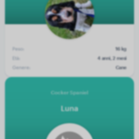
Peso:
16 kg
Età:
4 anni, 2 mesi
Genere:
Cane
Cocker Spaniel
Luna