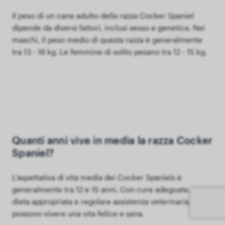
Il peso di un cane adulto della razza Cocker Spaniel
dipende da diversi fattori, inclusi sesso e genetica. Nei
maschi, il peso medio di questa razza è generalmente
tra 13 - 16 kg. Le femmine di solito pesano tra 12 - 15 kg.
Quanti anni vive in media la razza Cocker
Spaniel?
L'aspettativa di vita media dei Cocker Spaniels è
generalmente tra 12 e 15 anni. Con cure adeguate, una
dieta appropriata e regolare assistenza veterinaria,
possono vivere una vita felice e sana.