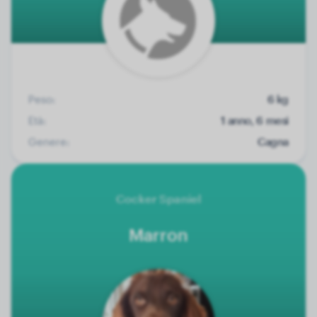
Peso:
6 kg
Età:
1 anno, 6 mesi
Genere:
Cagna
Cocker Spaniel
Marron