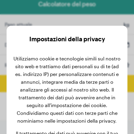
Calcolatore del peso
Peso attuale
kg
Impostazioni della privacy
Data di nascita
Utilizziamo cookie e tecnologie simili sul nostro
Razza
Cocker Spaniel
sito web e trattiamo dati personali su di te (ad
(Opzionale)
es. indirizzo IP) per personalizzare contenuti e
annunci, integrare media da terze parti o
Calcola peso finale
analizzare gli accessi al nostro sito web. Il
trattamento dei dati può avvenire anche in
seguito all'impostazione dei cookie.
Condividiamo questi dati con terze parti che
nominiamo nelle impostazioni della privacy.
Il trattamento dei dati può avvenire con il tuo