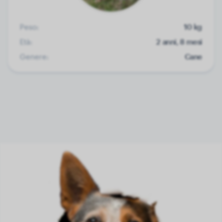
Peso:
10 kg
Età:
2 anni, 8 mesi
Genere:
Cane