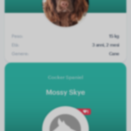
Peso:
15 kg
Età:
3 anni, 2 mesi
Genere:
Cane
Cocker Spaniel
Mossy Skye
1