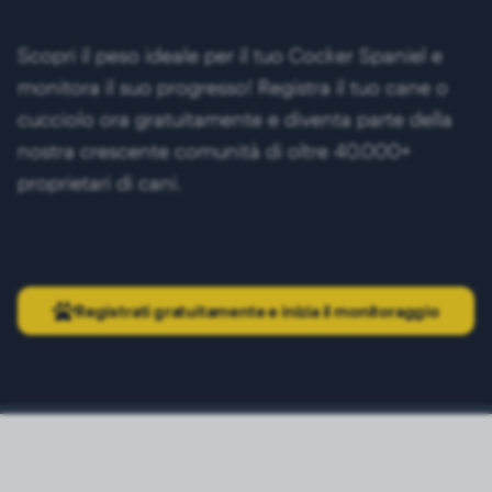
Scopri il peso ideale per il tuo Cocker Spaniel e
monitora il suo progresso! Registra il tuo cane o
cucciolo ora gratuitamente e diventa parte della
nostra crescente comunità di oltre 40.000+
proprietari di cani.
Registrati gratuitamente e inizia il monitoraggio