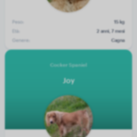
Peso:
15 kg
Età:
2 anni, 7 mesi
Genere:
Cagna
Cocker Spaniel
Joy