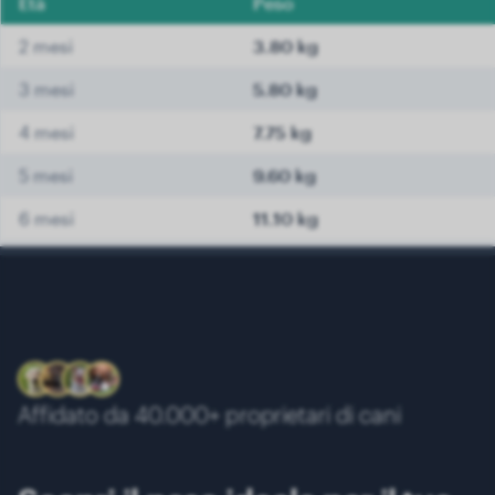
Età
Peso
2 mesi
3.80 kg
3 mesi
5.80 kg
4 mesi
7.75 kg
5 mesi
9.60 kg
6 mesi
11.10 kg
7 mesi
12.20 kg
8 mesi
13.10 kg
9 mesi
13.70 kg
10 mesi
14.10 kg
Affidato da 40.000+ proprietari di cani
11 mesi
14.40 kg
12 mesi
14.70 kg