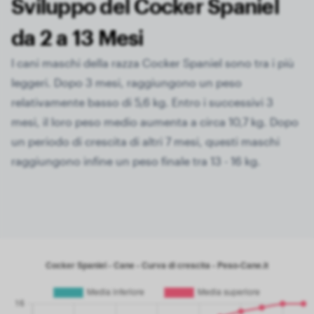
Sviluppo del Cocker Spaniel
da 2 a 13 Mesi
I cani maschi della razza Cocker Spaniel sono tra i più
leggeri. Dopo 3 mesi, raggiungono un peso
relativamente basso di 5,6 kg. Entro i successivi 3
mesi, il loro peso medio aumenta a circa 10,7 kg. Dopo
un periodo di crescita di altri 7 mesi, questi maschi
raggiungono infine un peso finale tra 13 - 16 kg.