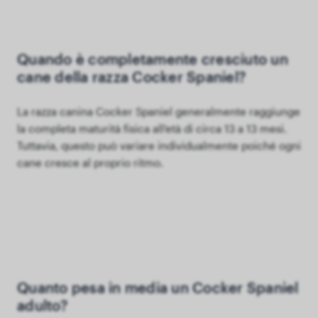
Quando è completamente cresciuto un
cane della razza Cocker Spaniel?
La razza canina Cocker Spaniel generalmente raggiunge
la completa maturità fisica all'età di circa 13 a 13 mesi.
Tuttavia, questo può variare individualmente poiché ogni
cane cresce al proprio ritmo.
Quanto pesa in media un Cocker Spaniel
adulto?