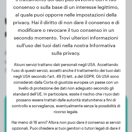
consenso o sulla base di un interesse legittimo,
al quale puoi opporre nelle impostazioni della
Ultime pesate dei proprietari
privacy. Hai il diritto di non dare il consenso e di
modificare o revocare il tuo consenso in un
registrati di Cocker Spaniel
secondo momento. Trovi ulteriori informazioni
sull'uso dei tuoi dati nella nostra Informativa
Registrati ora gratuitamente e ottieni accesso a
sulla privacy.
tutti i 636 cani registrati della razza Cocker
Alcuni servizi trattano dati personali negli USA. Accettando
Spaniel!
l'uso di questi servizi, accetti anche il trattamento dei tuoi dati
negli USA secondo l'art. 49 (1) lett. a del GDPR. Gli USA sono
considerati dalla Corte di giustizia europea un paese con un
livello di protezione dei dati non adeguato secondo gli
standard dell'UE. In particolare, esiste il rischio che i tuoi dati
possano essere trattati dalle autorità statunitensi a fini di
controllo e sorveglianza, eventualmente senza la possibilità di
Cocker Spaniel
ricorso legale.
Bonnie
Hai meno di 16 anni? Allora non puoi dare il consenso ai servizi
opzionali. Puoi chiedere ai tuoi genitori o tutori legali di dare il