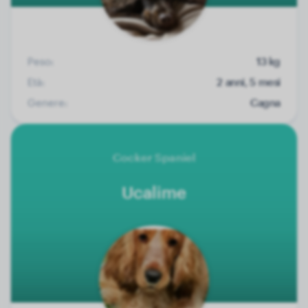
Peso:
13 kg
Età:
2 anni, 5 mesi
Genere:
Cagna
Cocker Spaniel
Ucalime