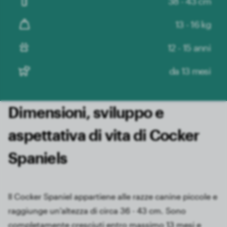
38 - 43 cm
13 - 16 kg
12 - 15 anni
da 13 mesi
Dimensioni, sviluppo e
aspettativa di vita di Cocker
Spaniels
Il Cocker Spaniel appartiene alle razze canine piccole e
raggiunge un'altezza di circa 36 - 43 cm. Sono
completamente cresciuti entro massimo 13 mesi e