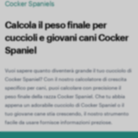
Cocker Spaniels
Calcola il peso finale per
cuccioli e giovani cani Cocker
Spaniel
Vuoi sapere quanto diventerà grande il tuo cucciolo di
Cocker Spaniel? Con il nostro calcolatore di crescita
specifico per cani, puoi calcolare con precisione il
peso finale della razza Cocker Spaniel. Che tu abbia
appena un adorabile cucciolo di Cocker Spaniel o il
tuo giovane cane stia crescendo, il nostro strumento
facile da usare fornisce informazioni preziose.