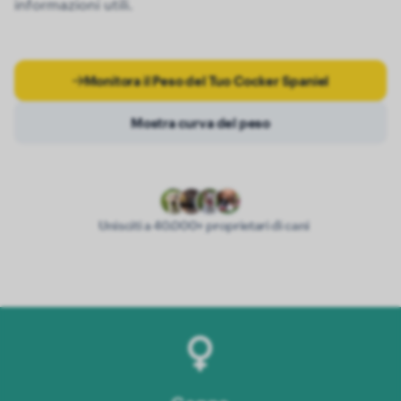
informazioni utili.
Monitora il Peso del Tuo Cocker Spaniel
Mostra curva del peso
Unisciti a 40.000+ proprietari di cani