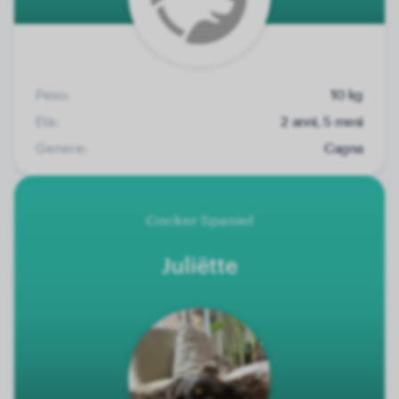
Peso:
10 kg
Età:
2 anni, 5 mesi
Genere:
Cagna
Cocker Spaniel
Juliëtte