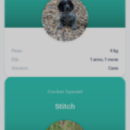
Peso:
4 kg
Età:
1 anno, 1 mese
Genere:
Cane
Cocker Spaniel
Stitch