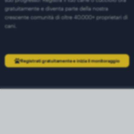
gratuitamente e diventa parte della nostra
crescente comunità di oltre 40.000+ proprietari di
cani.
Registrati gratuitamente e inizia il monitoraggio