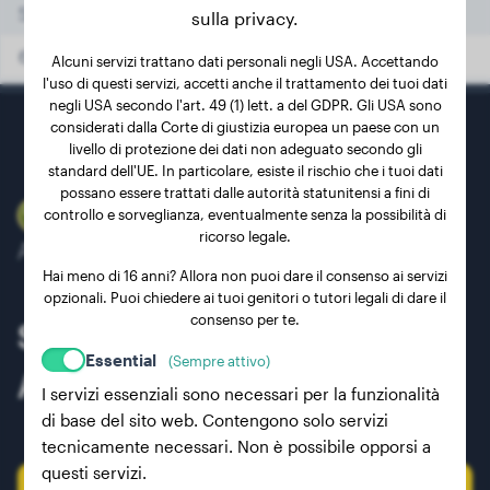
5 mesi
15.60 kg
sulla privacy.
6 mesi
17.90 kg
Alcuni servizi trattano dati personali negli USA. Accettando
l'uso di questi servizi, accetti anche il trattamento dei tuoi dati
7 mesi
19.30 kg
negli USA secondo l'art. 49 (1) lett. a del GDPR. Gli USA sono
considerati dalla Corte di giustizia europea un paese con un
8 mesi
20.80 kg
livello di protezione dei dati non adeguato secondo gli
standard dell'UE. In particolare, esiste il rischio che i tuoi dati
9 mesi
21.90 kg
possano essere trattati dalle autorità statunitensi a fini di
controllo e sorveglianza, eventualmente senza la possibilità di
10 mesi
22.70 kg
ricorso legale.
Affidato da 40.000+ proprietari di cani
11 mesi
23.30 kg
Hai meno di 16 anni? Allora non puoi dare il consenso ai servizi
opzionali. Puoi chiedere ai tuoi genitori o tutori legali di dare il
12 mesi
24.00 kg
consenso per te.
Scopri il peso ideale per il tuo
13 mesi
24.50 kg
Essential
(Sempre attivo)
Aïdi e segui il suo progresso!
I servizi essenziali sono necessari per la funzionalità
14 mesi
25.00 kg
di base del sito web. Contengono solo servizi
15 mesi
25.30 kg
tecnicamente necessari. Non è possibile opporsi a
questi servizi.
16 mesi
26.00 kg
Registra il tuo cane o cucciolo