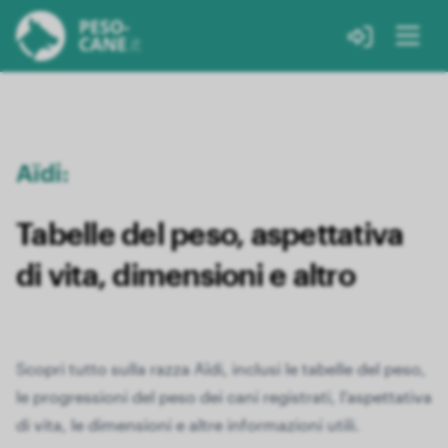
Aïdi:
Tabelle del peso, aspettativa
di vita, dimensioni e altro
Scopri tutto sulla razza Aïdi, inclusi le tabelle del peso,
le progressioni del peso dei cani registrati, l'aspettativa
di vita, le dimensioni e altre informazioni utili.