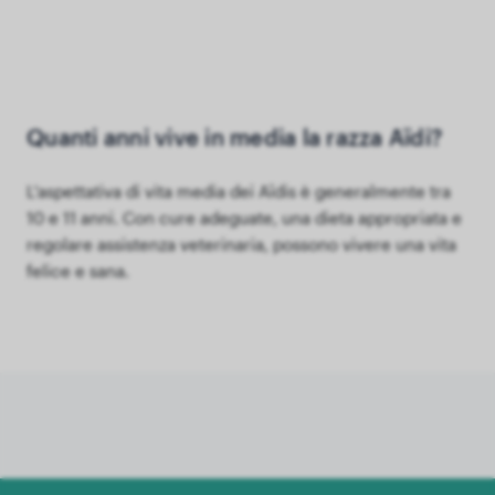
Quanti anni vive in media la razza Aïdi?
L'aspettativa di vita media dei Aïdis è generalmente tra
10 e 11 anni. Con cure adeguate, una dieta appropriata e
regolare assistenza veterinaria, possono vivere una vita
felice e sana.