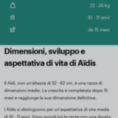
22 - 26 kg
10 - 11 anni
da 15 mesi
Dimensioni, sviluppo e
aspettativa di vita di Aïdis
Il Aïdi, con un'altezza di 52 - 62 cm, è una razza di
dimensioni medie. La crescita è completata dopo 15
mesi e raggiunge la sua dimensione definitiva.
I Aïdis si distinguono per un'aspettativa di vita media
di 10 - 11 anni. Sono quindi tra le razze con una durata