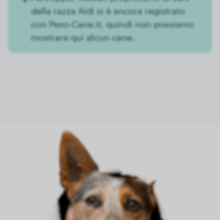
della razza Aïdi si è ancora registrato
con Peso-Cane.it, quindi non possiamo
mostrare qui alcun cane.