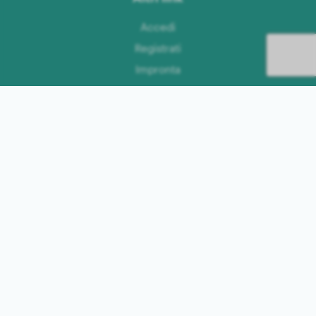
Accedi
Registrati
Impronta
Privacy
Termini e condizioni
Lingue
Tedesco
Inglese
Olandese
Francese
Svedese
Spagnolo
Italiano