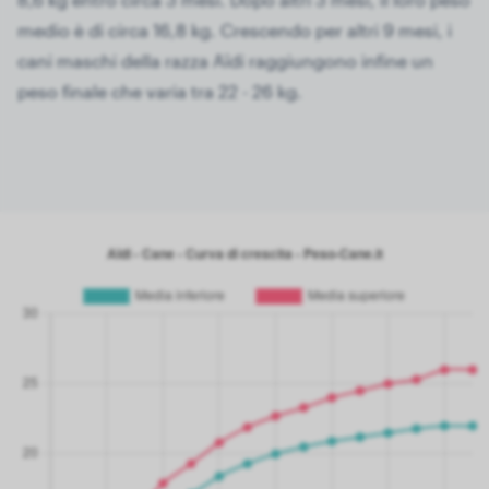
medio è di circa 16,8 kg. Crescendo per altri 9 mesi, i
cani maschi della razza Aïdi raggiungono infine un
peso finale che varia tra 22 - 26 kg.