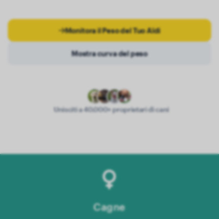
Monitora il Peso del Tuo Aïdi
Mostra curva del peso
Unisciti a 40.000+ proprietari di cani
Cagne