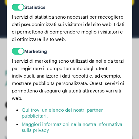
Statistics
I servizi di statistica sono necessari per raccogliere
dati pseudonimizzati sui visitatori del sito web. I dati
ci permettono di comprendere meglio i visitatori e
di ottimizzare il sito web.
Marketing
I servizi di marketing sono utilizzati da noi e da terzi
per registrare il comportamento degli utenti
Previsione precisa del peso finale dei
individuali, analizzare i dati raccolti e, ad esempio,
Aïdis
mostrare pubblicità personalizzata. Questi servizi ci
permettono di seguire gli utenti attraverso vari siti
web.
Calcola il peso finale per
Qui trovi un elenco dei nostri partner
cuccioli e giovani cani Aïdi
pubblicitari.
Maggiori informazioni nella nostra Informativa
sulla privacy
Vuoi sapere quanto diventerà grande il tuo cucciolo di