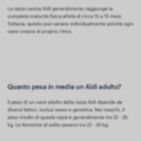
La razza canina Aïdi generalmente raggiunge la
completa maturità fisica all'età di circa 15 a 15 mesi.
Tuttavia, questo può variare individualmente poiché ogni
cane cresce al proprio ritmo.
Quanto pesa in media un Aïdi adulto?
Il peso di un cane adulto della razza Aïdi dipende da
diversi fattori, inclusi sesso e genetica. Nei maschi, il
peso medio di questa razza è generalmente tra 22 - 26
kg. Le femmine di solito pesano tra 22 - 26 kg.