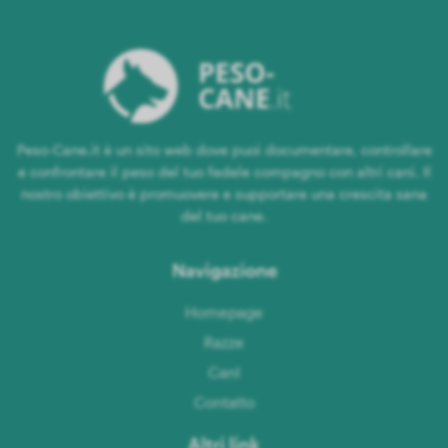
Peso-Cane.it è un sito web dove puoi documentare, controllare
e confrontare il peso del tuo fedele compagno con altri cani. Il
nostro obiettivo è promuovere e supportare una crescita sana
del tuo cane.
Navigazione
Homepage
Razze
CanI
Contatto
Altri link