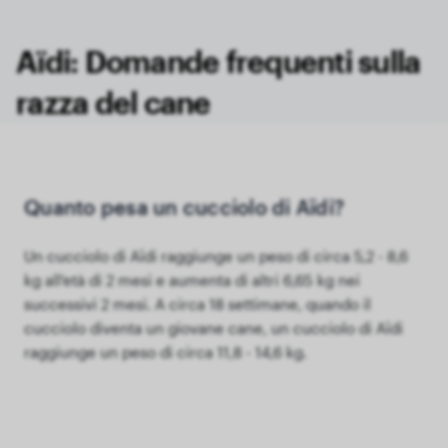
Aïdi: Domande frequenti sulla
razza del cane
Quanto pesa un cucciolo di Aïdi?
Un cucciolo di Aïdi raggiunge un peso di circa 5,2 - 8,6
kg all'età di 2 mesi e aumenta di altri 6,65 kg nei
successivi 2 mesi. A circa 18 settimane, quando il
cucciolo diventa un giovane cane, un cucciolo di Aïdi
raggiunge un peso di circa 11,8 - 14,6 kg.