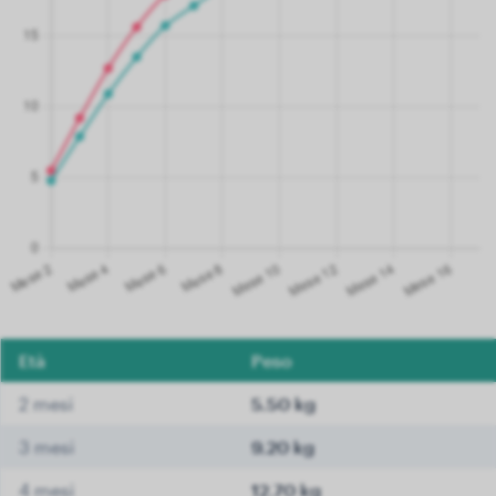
Età
Peso
2 mesi
5.50 kg
3 mesi
9.20 kg
4 mesi
12.70 kg