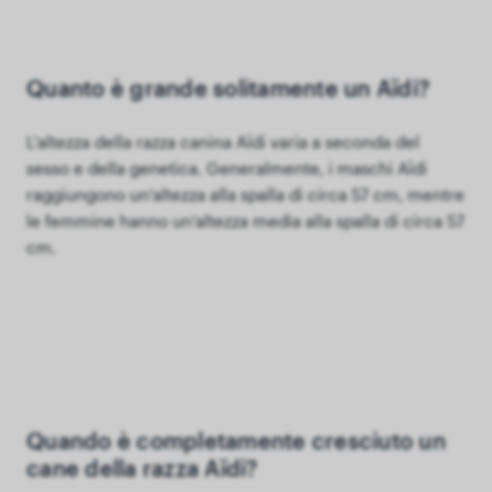
Quanto è grande solitamente un Aïdi?
L'altezza della razza canina Aïdi varia a seconda del
sesso e della genetica. Generalmente, i maschi Aïdi
raggiungono un'altezza alla spalla di circa 57 cm, mentre
le femmine hanno un'altezza media alla spalla di circa 57
cm.
Quando è completamente cresciuto un
cane della razza Aïdi?