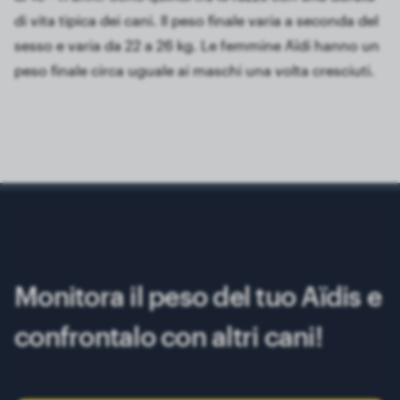
di vita tipica dei cani. Il peso finale varia a seconda del
sesso e varia da 22 a 26 kg. Le femmine Aïdi hanno un
peso finale circa uguale ai maschi una volta cresciuti.
Monitora il peso del tuo Aïdis e
confrontalo con altri cani!