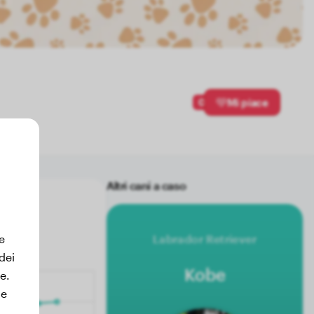
0
Mi piace
Altri cani a caso
e
Labrador Retriever
dei
Kobe
e.
le