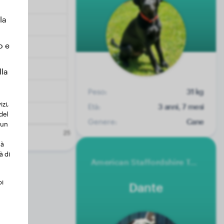
la
o e
lla
Peso:
31 kg
izi,
Età:
3 anni, 7 mesi
del
Genere:
Cane
 un
tà
à di
American Staffordshire Terrier
oi
Dante