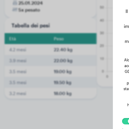
25.01.2024
5x pesato
I
Tabella dei pesi
im
Età
Peso
mo
4.2 mesi
22.40 kg
Alc
3.9 mesi
22.00 kg
ac
3.5 mesi
19.00 kg
GD
3.5 mesi
19.50 kg
p
sta
3.2 mesi
18.00 kg
H