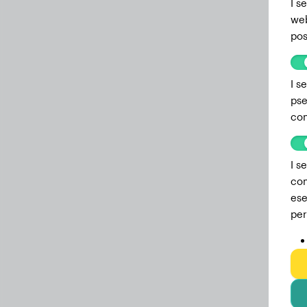
I s
web
pos
I s
pse
com
I s
com
ese
per