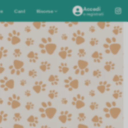
Accedi
ze
CanI
Risorse
o registrati