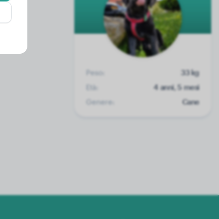
Peso:
33 kg
Età:
4 anni, 5 mesi
Genere:
Cane