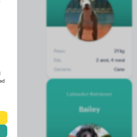
o
Peso:
21 kg
Età:
2 anni, 4 mesi
Genere:
Cane
l
 ad
Labrador Retriever
Bailey