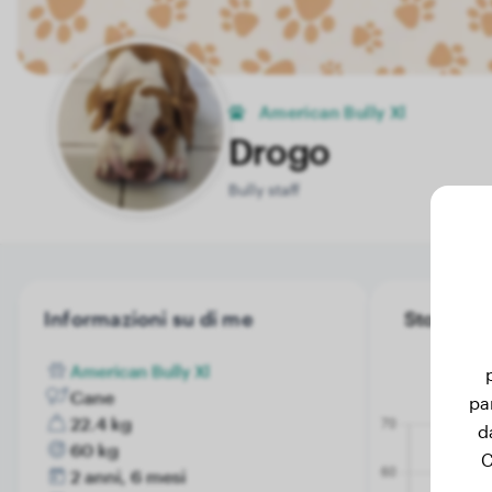
American Bully Xl
Drogo
Bully staff
Informazioni su di me
Storia de
American Bully Xl
Cane
pa
22.4 kg
d
60 kg
C
2 anni, 6 mesi