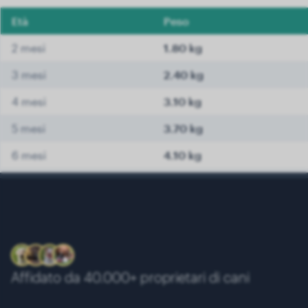
Età
Peso
2 mesi
1.80 kg
3 mesi
2.40 kg
4 mesi
3.10 kg
5 mesi
3.70 kg
6 mesi
4.10 kg
7 mesi
4.30 kg
8 mesi
4.60 kg
9 mesi
4.80 kg
10 mesi
4.90 kg
Affidato da 40.000+ proprietari di cani
11 mesi
4.95 kg