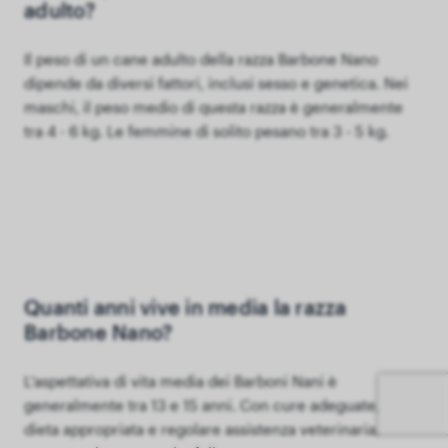
adulto?
Il peso di un cane adulto della razza Barbone Nano
dipende da diversi fattori, inclusi sesso e genetica. Nei
maschi, il peso medio di questa razza è generalmente
tra 4 - 6 kg. Le femmine di solito pesano tra 3 - 5 kg.
Quanti anni vive in media la razza
Barbone Nano?
L'aspettativa di vita media dei Barboni Nani è
generalmente tra 13 e 15 anni. Con cure adeguate, una
dieta appropriata e regolare assistenza veterinaria,