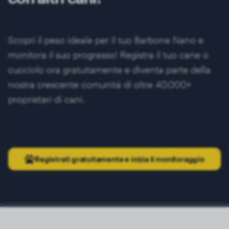
Scopri il peso ideale per il tuo Barbone Nano e
monitora il suo progresso! Registra il tuo cane o
cucciolo ora gratuitamente e diventa parte della
nostra crescente comunità di oltre 40.000+
proprietari di cani.
Registrati gratuitamente e inizia il monitoraggio