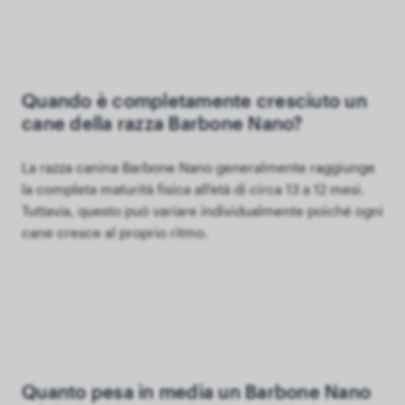
Quando è completamente cresciuto un
cane della razza Barbone Nano?
La razza canina Barbone Nano generalmente raggiunge
la completa maturità fisica all'età di circa 13 a 12 mesi.
Tuttavia, questo può variare individualmente poiché ogni
cane cresce al proprio ritmo.
Quanto pesa in media un Barbone Nano