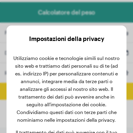
Calcolatore del peso
Peso attuale
kg
Impostazioni della privacy
Data di nascita
Utilizziamo cookie e tecnologie simili sul nostro
sito web e trattiamo dati personali su di te (ad
Razza
Barbone Nano
es. indirizzo IP) per personalizzare contenuti e
(Opzionale)
annunci, integrare media da terze parti o
analizzare gli accessi al nostro sito web. Il
Calcola peso finale
trattamento dei dati può avvenire anche in
seguito all'impostazione dei cookie.
Condividiamo questi dati con terze parti che
nominiamo nelle impostazioni della privacy.
Il trattamento dei dati può avvenire con il tuo