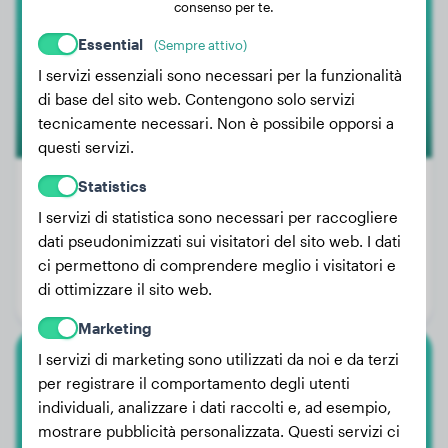
consenso per te.
Essential
(Sempre attivo)
I servizi essenziali sono necessari per la funzionalità
di base del sito web. Contengono solo servizi
tecnicamente necessari. Non è possibile opporsi a
questi servizi.
Statistics
I servizi di statistica sono necessari per raccogliere
Peso:
5 kg
dati pseudonimizzati sui visitatori del sito web. I dati
ci permettono di comprendere meglio i visitatori e
Età:
3 anni, 5 mesi
di ottimizzare il sito web.
Genere:
Cagna
Marketing
I servizi di marketing sono utilizzati da noi e da terzi
Barbone Nano
per registrare il comportamento degli utenti
individuali, analizzare i dati raccolti e, ad esempio,
Rocky
mostrare pubblicità personalizzata. Questi servizi ci