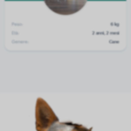
Peso:
6 kg
Età:
2 anni, 2 mesi
Genere:
Cane