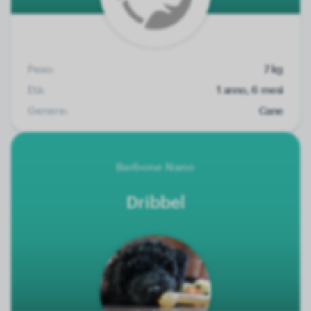
Peso:
7 kg
Età:
1 anno, 6 mesi
Genere:
Cane
Barbone Nano
Dribbel