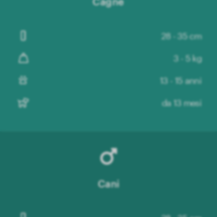
Cagne
28 - 35 cm
3 - 5 kg
13 - 15 anni
da 13 mesi
Cani