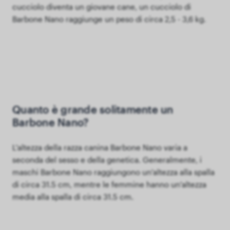
cucciolo diventa un giovane cane, un cucciolo di
Barbone Nano raggiunge un peso di circa 2,5 - 3,6 kg.
Quanto è grande solitamente un
Barbone Nano?
L'altezza della razza canina Barbone Nano varia a
seconda del sesso e della genetica. Generalmente, i
maschi Barbone Nano raggiungono un'altezza alla spalla
di circa 31.5 cm, mentre le femmine hanno un'altezza
media alla spalla di circa 31.5 cm.