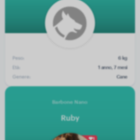
Peso:
6 kg
Età:
1 anno, 7 mesi
Genere:
Cane
Barbone Nano
Ruby
1