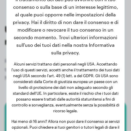
consenso o sulla base di un interesse legittimo,
al quale puoi opporre nelle impostazioni della
privacy. Hai il diritto di non dare il consenso e di
Ultime pesate dei proprietari
modificare o revocare il tuo consenso in un
secondo momento. Trovi ulteriori informazioni
registrati di Barbone Nano
sull'uso dei tuoi dati nella nostra Informativa
sulla privacy.
Registrati ora gratuitamente e ottieni accesso a
Alcuni servizi trattano dati personali negli USA. Accettando
tutti i 1142 cani registrati della razza Barbone
l'uso di questi servizi, accetti anche il trattamento dei tuoi dati
negli USA secondo l'art. 49 (1) lett. a del GDPR. Gli USA sono
Nano!
considerati dalla Corte di giustizia europea un paese con un
livello di protezione dei dati non adeguato secondo gli
standard dell'UE. In particolare, esiste il rischio che i tuoi dati
possano essere trattati dalle autorità statunitensi a fini di
controllo e sorveglianza, eventualmente senza la possibilità di
ricorso legale.
Barbone Nano
Hai meno di 16 anni? Allora non puoi dare il consenso ai servizi
opzionali. Puoi chiedere ai tuoi genitori o tutori legali di dare il
Pip