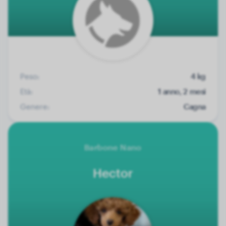
Peso:
4 kg
Età:
1 anno, 2 mesi
Genere:
Cagna
Barbone Nano
Hector