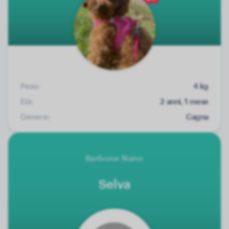
Peso:
4 kg
Età:
2 anni, 1 mese
Genere:
Cagna
Barbone Nano
Selva