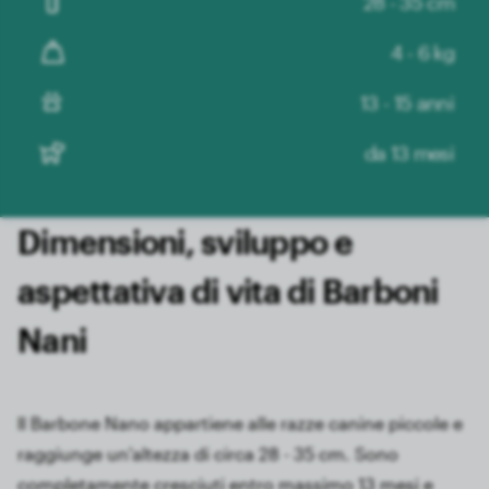
28 - 35 cm
4 - 6 kg
13 - 15 anni
da 13 mesi
Dimensioni, sviluppo e
aspettativa di vita di Barboni
Nani
Il Barbone Nano appartiene alle razze canine piccole e
raggiunge un'altezza di circa 28 - 35 cm. Sono
completamente cresciuti entro massimo 13 mesi e