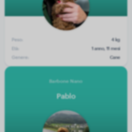
Peso:
4 kg
Età:
1 anno, 11 mesi
Genere:
Cane
Barbone Nano
Pablo