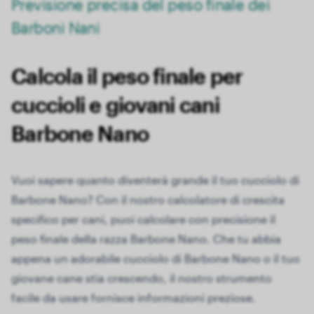
Previsione precisa del peso finale dei
Barboni Nani
Calcola il peso finale per
cuccioli e giovani cani
Barbone Nano
Vuoi sapere quanto diventerà grande il tuo cucciolo di
Barbone Nano? Con il nostro calcolatore di crescita
specifico per cani, puoi calcolare con precisione il
peso finale della razza Barbone Nano. Che tu abbia
appena un adorabile cucciolo di Barbone Nano o il tuo
giovane cane stia crescendo, il nostro strumento
facile da usare fornisce informazioni preziose.