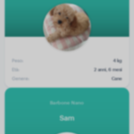
Peso:
4 kg
Età:
2 anni, 6 mesi
Genere:
Cane
Barbone Nano
Sam