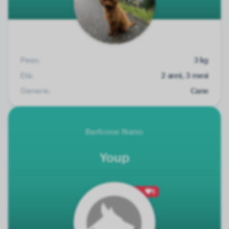
Peso:
3 kg
Età:
2 anni, 3 mesi
Genere:
Cane
Barbone Nano
Youp
1