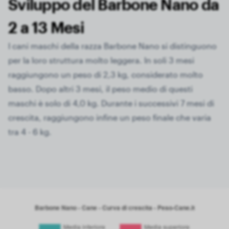
Sviluppo del Barbone Nano da
2 a 13 Mesi
I cani maschi della razza Barbone Nano si distinguono
per la loro struttura molto leggera. In soli 3 mesi
raggiungono un peso di 2,3 kg, considerato molto
basso. Dopo altri 3 mesi, il peso medio di questi
maschi è solo di 4,0 kg. Durante i successivi 7 mesi di
crescita, raggiungono infine un peso finale che varia
tra 4 - 6 kg.