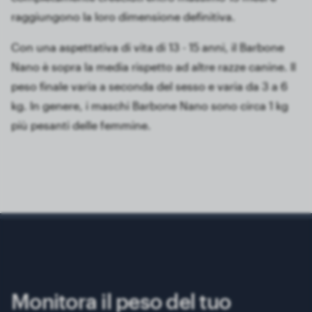
raggiungono la loro dimensione definitiva.
Con una aspettativa di vita di 13 - 15 anni, il Barbone
Nano è sopra la media rispetto ad altre razze canine. Il
peso finale varia a seconda del sesso e varia da 3 a 6
kg. In genere, i maschi Barbone Nano sono circa 1 kg
più pesanti delle femmine.
Monitora il peso del tuo