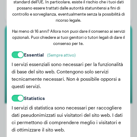
standard dell'UE. In particolare, esiste il rischio che i tuoi dati
Età:
4 anni, 6 mesi
possano essere trattati dalle autorità statunitensi a fini di
Genere:
Cane
controllo e sorveglianza, eventualmente senza la possibilità di
ricorso legale.
Hai meno di 16 anni? Allora non puoi dare il consenso ai servizi
opzionali. Puoi chiedere ai tuoi genitori o tutori legali di dare il
Labrador Retriever
consenso per te.
Leo Cristales García
Essential
(Sempre attivo)
I servizi essenziali sono necessari per la funzionalità
di base del sito web. Contengono solo servizi
1
tecnicamente necessari. Non è possibile opporsi a
questi servizi.
Statistics
I servizi di statistica sono necessari per raccogliere
dati pseudonimizzati sui visitatori del sito web. I dati
ci permettono di comprendere meglio i visitatori e
Peso:
3 kg
di ottimizzare il sito web.
Età:
2 anni, 3 mesi