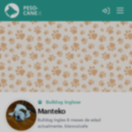
Bulldog Inglese
Manteko
Bulldog Ingles 6 meses de edad
actualmente, blanco/cafe