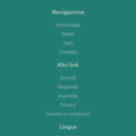
Navigazione
Homepage
Razze
CanI
Contatto
Altri link
Accedi
Registrati
Impronta
Privacy
Termini e condizioni
Lingue