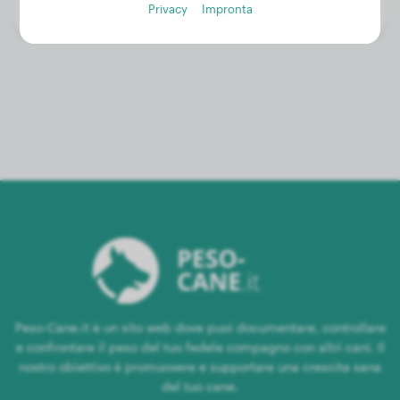
Privacy
Impronta
Genere:
Cagna
Peso-Cane.it è un sito web dove puoi documentare, controllare
e confrontare il peso del tuo fedele compagno con altri cani. Il
nostro obiettivo è promuovere e supportare una crescita sana
del tuo cane.