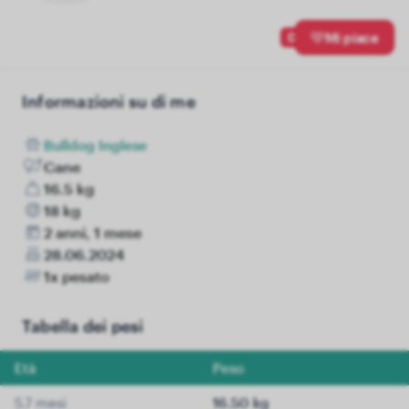
0
Mi piace
Informazioni su di me
Bulldog Inglese
Cane
16.5 kg
18 kg
2 anni, 1 mese
28.06.2024
1x pesato
Tabella dei pesi
Età
Peso
5.7 mesi
16.50 kg