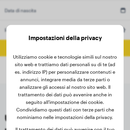
Data di nascita
Razza
Eurasier
(Opzionale)
Impostazioni della privacy
Calcola peso finale
Utilizziamo cookie e tecnologie simili sul nostro
sito web e trattiamo dati personali su di te (ad
es. indirizzo IP) per personalizzare contenuti e
annunci, integrare media da terze parti o
analizzare gli accessi al nostro sito web. Il
trattamento dei dati può avvenire anche in
seguito all'impostazione dei cookie.
Condividiamo questi dati con terze parti che
Ultime pesate dei proprietari
nominiamo nelle impostazioni della privacy.
registrati di Eurasier
Il trattamento dei dati può avvenire con il tuo