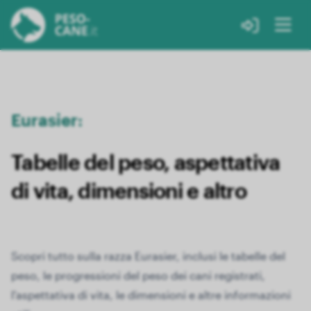
Eurasier:
Tabelle del peso, aspettativa
di vita, dimensioni e altro
Scopri tutto sulla razza Eurasier, inclusi le tabelle del
peso, le progressioni del peso dei cani registrati,
l'aspettativa di vita, le dimensioni e altre informazioni