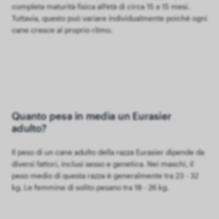
completa maturità fisica all'età di circa 15 a 15 mesi.
Tuttavia, questo può variare individualmente poiché ogni
cane cresce al proprio ritmo.
Quanto pesa in media un Eurasier
adulto?
Il peso di un cane adulto della razza Eurasier dipende da
diversi fattori, inclusi sesso e genetica. Nei maschi, il
peso medio di questa razza è generalmente tra 23 - 32
kg. Le femmine di solito pesano tra 18 - 26 kg.