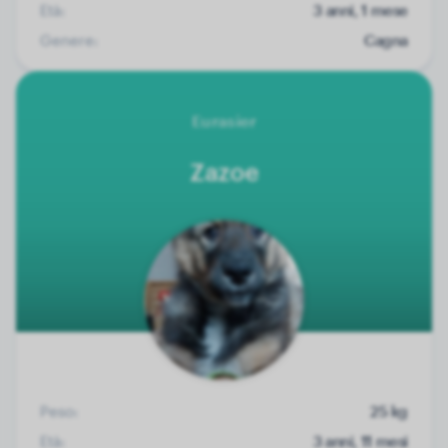
Età:
3 anni, 1 mese
Genere:
Cagna
Eurasier
Zazoe
Peso:
25 kg
Età:
3 anni, 11 mesi