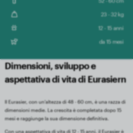
52 - 60 cm
23 - 32 kg
12 - 15 anni
da 15 mesi
Dimensioni, sviluppo e
aspettativa di vita di Eurasiern
Il Eurasier, con un'altezza di 48 - 60 cm, è una razza di
dimensioni medie. La crescita è completata dopo 15
mesi e raggiunge la sua dimensione definitiva.
Con una aspettativa di vita di 12 - 15 anni, il Eurasier è