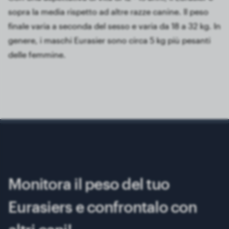
sopra la media rispetto ad altre razze canine. Il peso
finale varia a seconda del sesso e varia da 18 a 32 kg. In
genere, i maschi Eurasier sono circa 5 kg più pesanti
delle femmine.
Monitora il peso del tuo
Eurasiers e confrontalo con