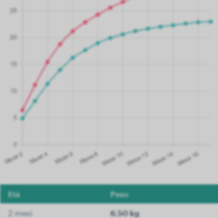
Età
Peso
2 mesi
6.50 kg