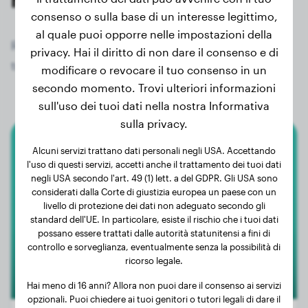
consenso o sulla base di un interesse legittimo,
al quale puoi opporre nelle impostazioni della
Registrati ora gratuitamente e ottieni accesso a
privacy. Hai il diritto di non dare il consenso e di
tutti i 162 cani registrati della razza Eurasier!
modificare o revocare il tuo consenso in un
secondo momento. Trovi ulteriori informazioni
sull'uso dei tuoi dati nella nostra Informativa
sulla privacy.
Alcuni servizi trattano dati personali negli USA. Accettando
Eurasier
l'uso di questi servizi, accetti anche il trattamento dei tuoi dati
negli USA secondo l'art. 49 (1) lett. a del GDPR. Gli USA sono
Venum
considerati dalla Corte di giustizia europea un paese con un
livello di protezione dei dati non adeguato secondo gli
standard dell'UE. In particolare, esiste il rischio che i tuoi dati
possano essere trattati dalle autorità statunitensi a fini di
controllo e sorveglianza, eventualmente senza la possibilità di
ricorso legale.
Hai meno di 16 anni? Allora non puoi dare il consenso ai servizi
opzionali. Puoi chiedere ai tuoi genitori o tutori legali di dare il