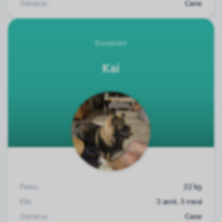
Genere:
Cane
Eurasier
Kai
Peso:
22 kg
Età:
3 anni, 3 mesi
Genere:
Cane