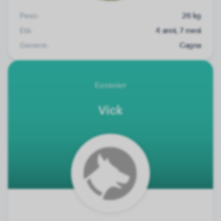
Peso:
26 kg
Età:
4 anni, 7 mesi
Genere:
Cagna
Eurasier
Vick