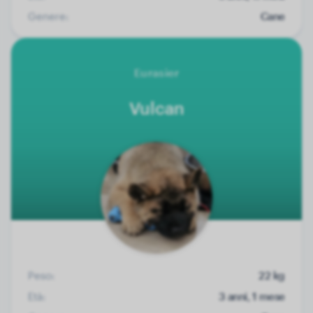
Genere:
Cane
Eurasier
Vulcan
Peso:
22 kg
Età:
3 anni, 1 mese