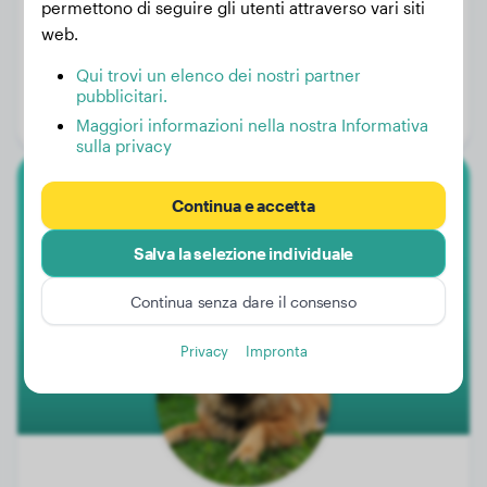
permettono di seguire gli utenti attraverso vari siti
web.
Peso:
14 kg
Qui trovi un elenco dei nostri partner
Età:
1 anno, 2 mesi
pubblicitari.
Genere:
Cane
Maggiori informazioni nella nostra Informativa
sulla privacy
Eurasier
Continua e accetta
Salva la selezione individuale
Osa
Continua senza dare il consenso
1
Privacy
Impronta