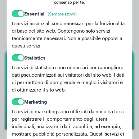
consenso per te.
Essential
(Sempre attivo)
Peso:
30 kg
I servizi essenziali sono necessari per la funzionalità
Età:
1 anno, 9 mesi
di base del sito web. Contengono solo servizi
tecnicamente necessari. Non è possibile opporsi a
Genere:
Cane
questi servizi.
Statistics
Eurasier
I servizi di statistica sono necessari per raccogliere
dati pseudonimizzati sui visitatori del sito web. I dati
Bingo
ci permettono di comprendere meglio i visitatori e
di ottimizzare il sito web.
Marketing
I servizi di marketing sono utilizzati da noi e da terzi
per registrare il comportamento degli utenti
individuali, analizzare i dati raccolti e, ad esempio,
mostrare pubblicità personalizzata. Questi servizi ci