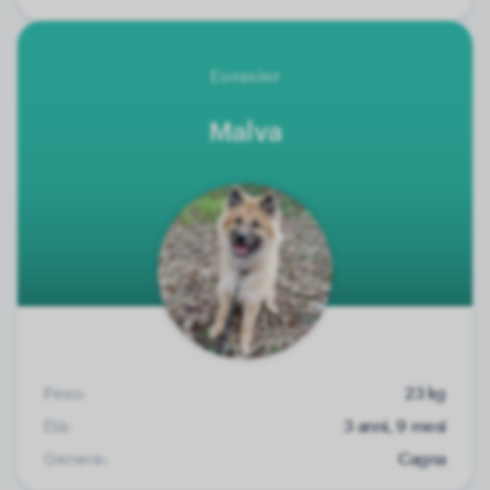
Eurasier
Malva
Peso:
23 kg
Età:
3 anni, 9 mesi
Genere:
Cagna