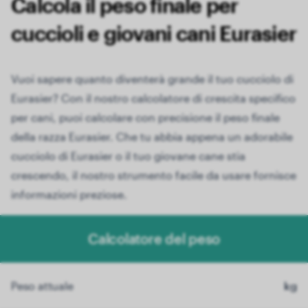
Calcola il peso finale per
cuccioli e giovani cani Eurasier
Vuoi sapere quanto diventerà grande il tuo cucciolo di
Eurasier? Con il nostro calcolatore di crescita specifico
per cani, puoi calcolare con precisione il peso finale
della razza Eurasier. Che tu abbia appena un adorabile
cucciolo di Eurasier o il tuo giovane cane stia
crescendo, il nostro strumento facile da usare fornisce
informazioni preziose.
Calcolatore del peso
Peso attuale
kg