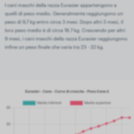
I cani maschi della razza Eurasier appartengono a
quelli di peso medio. Generalmente raggiungono un
peso di 9,7 kg entro circa 3 mesi. Dopo altri 3 mesi, il
loro peso medio è di circa 18,7 kg. Crescendo per altri
9 mesi, i cani maschi della razza Eurasier raggiungono
infine un peso finale che varia tra 23 - 32 kg.