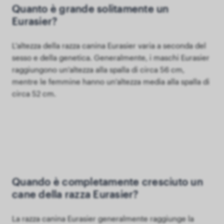
Quanto è grande solitamente un
Eurasier?
L'altezza della razza canina Eurasier varia a seconda del
sesso e della genetica. Generalmente, i maschi Eurasier
raggiungono un'altezza alla spalla di circa 56 cm,
mentre le femmine hanno un'altezza media alla spalla di
circa 52 cm.
Quando è completamente cresciuto un
cane della razza Eurasier?
La razza canina Eurasier generalmente raggiunge la