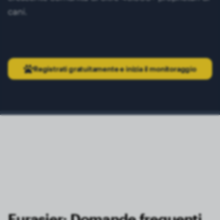
cani.
Registrati gratuitamente e inizia il monitoraggio
Eurasier: Domande frequenti