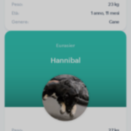
Peso:
23 kg
Età:
1 anno, 11 mesi
Genere:
Cane
Eurasier
Hannibal
Peso:
27 kg