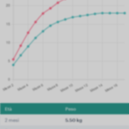
Età
Peso
2 mesi
5.50 kg