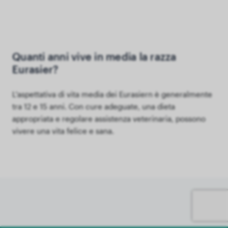
Quanti anni vive in media la razza
Eurasier?
L'aspettativa di vita media dei Eurasiern è generalmente
tra 12 e 15 anni. Con cure adeguate, una dieta
appropriata e regolare assistenza veterinaria, possono
vivere una vita felice e sana.