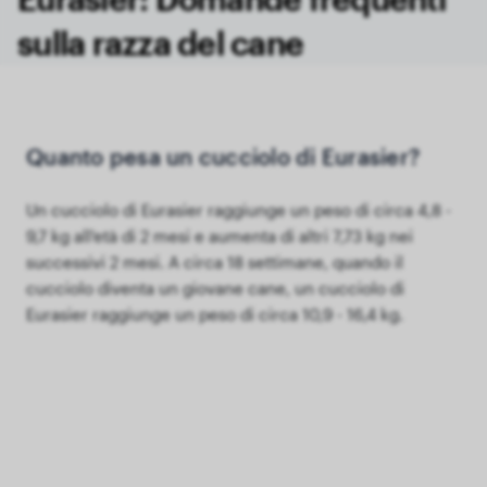
sulla razza del cane
Quanto pesa un cucciolo di Eurasier?
Un cucciolo di Eurasier raggiunge un peso di circa 4,8 -
9,7 kg all'età di 2 mesi e aumenta di altri 7,73 kg nei
successivi 2 mesi. A circa 18 settimane, quando il
cucciolo diventa un giovane cane, un cucciolo di
Eurasier raggiunge un peso di circa 10,9 - 16,4 kg.