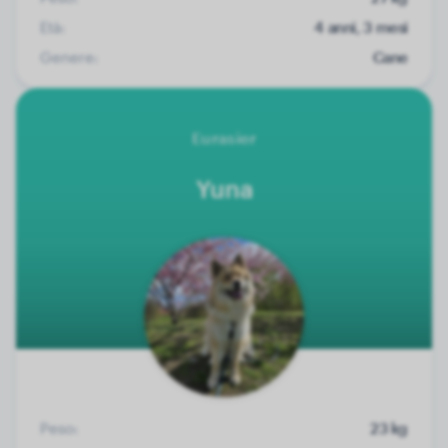
Età:
4 anni, 3 mesi
Genere:
Cane
Eurasier
Yuna
Peso:
23 kg