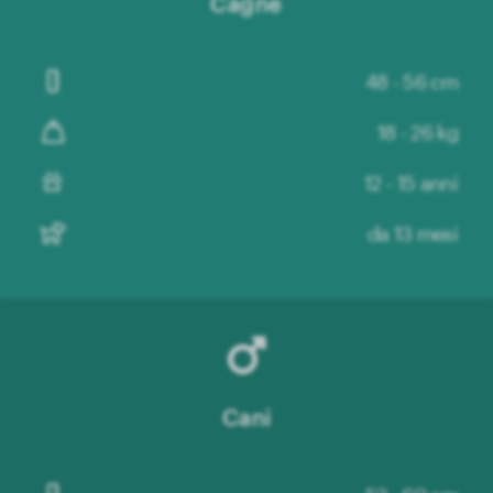
Cagne
48 - 56 cm
18 - 26 kg
12 - 15 anni
da 13 mesi
Cani