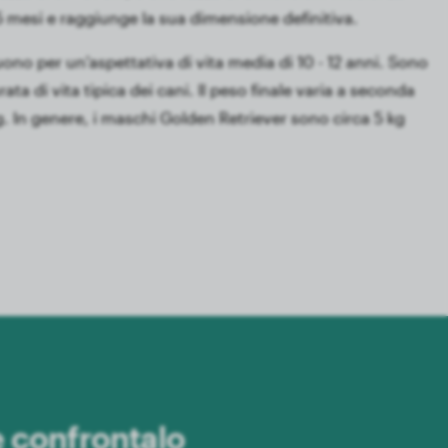
 mesi e raggiunge la sua dimensione definitiva.
uono per un'aspettativa di vita media di 10 - 12 anni. Sono
ata di vita tipica dei cani. Il peso finale varia a seconda
g. In genere, i maschi Golden Retriever sono circa 5 kg
e confrontalo