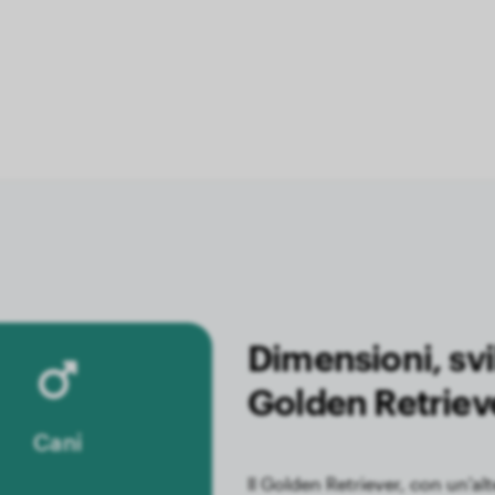
Dimensioni, svil
Golden Retriev
Cani
Il Golden Retriever, con un'al