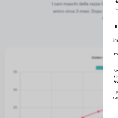
d
I cani maschi della razza Golden
C
entro circa 3 mesi. Dopo altri 3 m
Golden R
I
im
mo
Alc
ac
GD
p
sta
H