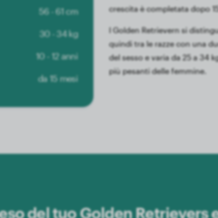
crescita è completata dopo 15
56 - 61 cm
I Golden Retrievern si disting
30 - 34 kg
quindi tra le razze con una dur
10 - 12 anni
del sesso e varia da 25 a 34 k
più pesanti delle femmine.
da 15 mesi
peso del tuo Golden Retrievers 