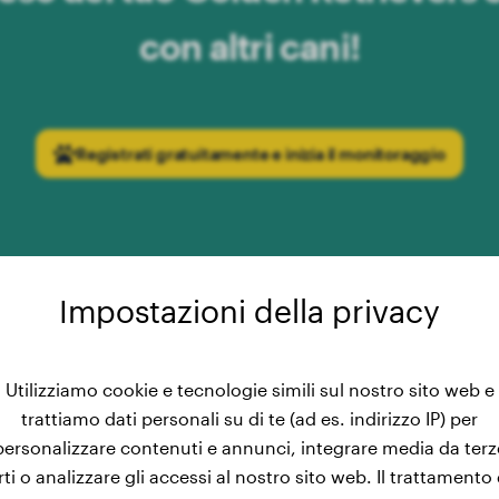
con altri cani!
Registrati gratuitamente e inizia il monitoraggio
Impostazioni della privacy
Utilizziamo cookie e tecnologie simili sul nostro sito web e
el Peso Maschile: Sviluppo de
trattiamo dati personali su di te (ad es. indirizzo IP) per
personalizzare contenuti e annunci, integrare media da terz
Retriever da 2 a 15 Mesi
rti o analizzare gli accessi al nostro sito web. Il trattamento 