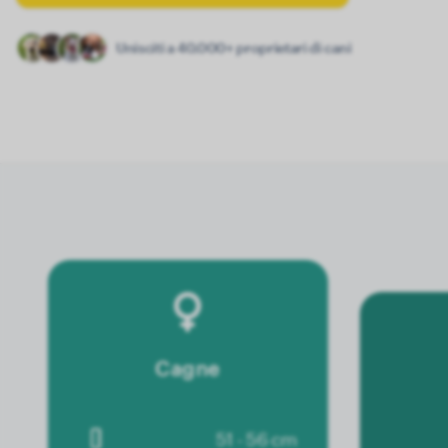
Unisciti a 40.000+ proprietari di cani
Cagne
51 - 56 cm