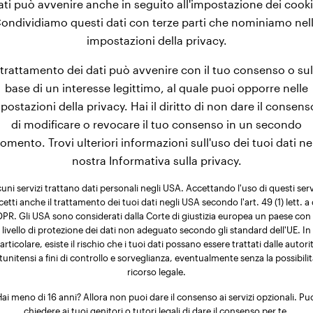
ati può avvenire anche in seguito all'impostazione dei cooki
 Retriever appartengono a quelli di peso medio. Generalmen
ondividiamo questi dati con terze parti che nominiamo nel
esi, il loro peso medio è di circa 21,1 kg. Crescendo per altr
impostazioni della privacy.
etriever raggiungono infine un peso finale che varia tra 30
l trattamento dei dati può avvenire con il tuo consenso o sul
base di un interesse legittimo, al quale puoi opporre nelle
postazioni della privacy. Hai il diritto di non dare il consens
di modificare o revocare il tuo consenso in un secondo
mento. Trovi ulteriori informazioni sull'uso dei tuoi dati ne
nostra Informativa sulla privacy.
uni servizi trattano dati personali negli USA. Accettando l'uso di questi serv
cetti anche il trattamento dei tuoi dati negli USA secondo l'art. 49 (1) lett. a 
PR. Gli USA sono considerati dalla Corte di giustizia europea un paese con
livello di protezione dei dati non adeguato secondo gli standard dell'UE. In
articolare, esiste il rischio che i tuoi dati possano essere trattati dalle autori
tunitensi a fini di controllo e sorveglianza, eventualmente senza la possibilit
ricorso legale.
ai meno di 16 anni? Allora non puoi dare il consenso ai servizi opzionali. Pu
chiedere ai tuoi genitori o tutori legali di dare il consenso per te.