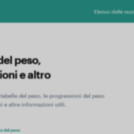
Elenco delle raz
del peso,
oni e altro
 tabelle del peso, le progressioni del peso
i e altre informazioni utili.
a del peso