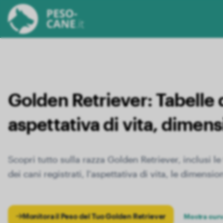
Golden Retriever:
Tabelle 
aspettativa di vita, dimensi
Scopri tutto sulla razza Golden Retriever, inclusi le
dei cani registrati, l'aspettativa di vita, le dimension
Monitora il Peso del Tuo Golden Retriever
Mostra curv