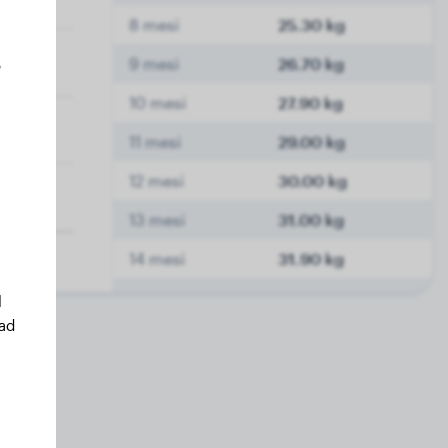
8 mesi
25.30 kg
9 mesi
26.70 kg
o
10 mesi
27.90 kg
11 mesi
29.00 kg
12 mesi
30.00 kg
13 mesi
31.00 kg
14 mesi
31.90 kg
15 mesi
32.80 kg
l
 ad
16 mesi
33.60 kg
17 mesi
34.00 kg