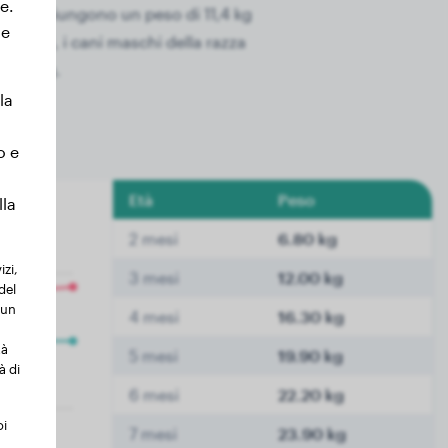
e.
te raggiungono un peso di 11,4 kg
le
i 9 mesi, i cani maschi della razza
 - 34 kg.
la
o e
Età
Peso
lla
2 mesi
6.80 kg
izi,
3 mesi
12.00 kg
del
 un
4 mesi
16.30 kg
tà
5 mesi
19.90 kg
à di
6 mesi
22.20 kg
oi
7 mesi
23.90 kg