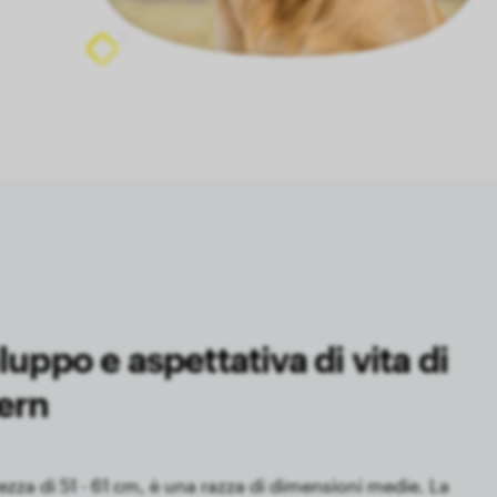
uppo e aspettativa di vita di
ern
tezza di 51 - 61 cm, è una razza di dimensioni medie. La