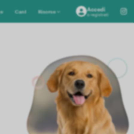
Accedi
ze
CanI
Risorse
o registrati