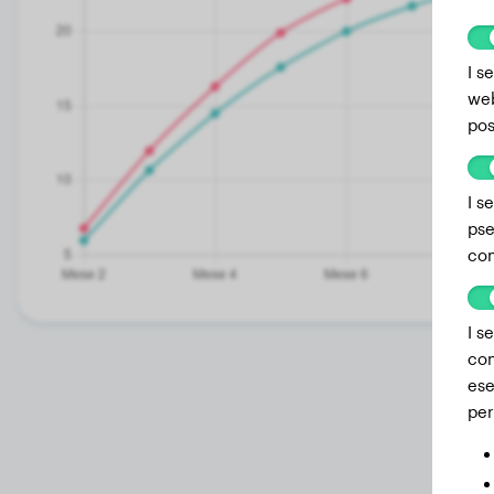
I s
web
pos
I s
pse
com
I s
com
ese
per