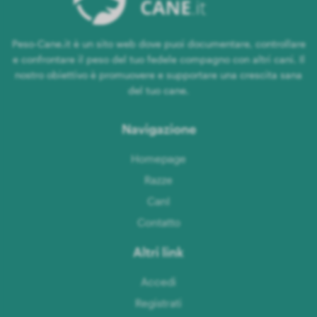
Peso-Cane.it è un sito web dove puoi documentare, controllare
e confrontare il peso del tuo fedele compagno con altri cani. Il
nostro obiettivo è promuovere e supportare una crescita sana
del tuo cane.
Navigazione
Homepage
Razze
CanI
Contatto
Altri link
Accedi
Registrati