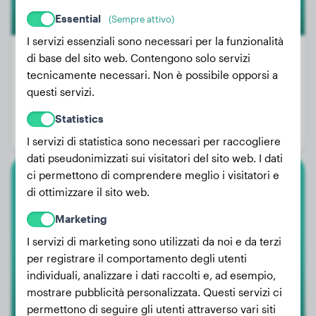
Essential
(Sempre attivo)
I servizi essenziali sono necessari per la funzionalità
di base del sito web. Contengono solo servizi
tecnicamente necessari. Non è possibile opporsi a
Peso:
10 kg
questi servizi.
Età:
2 anni
Statistics
Genere:
Cagna
I servizi di statistica sono necessari per raccogliere
dati pseudonimizzati sui visitatori del sito web. I dati
ci permettono di comprendere meglio i visitatori e
Barbone Toy
di ottimizzare il sito web.
Marketing
Joey
I servizi di marketing sono utilizzati da noi e da terzi
per registrare il comportamento degli utenti
individuali, analizzare i dati raccolti e, ad esempio,
mostrare pubblicità personalizzata. Questi servizi ci
permettono di seguire gli utenti attraverso vari siti