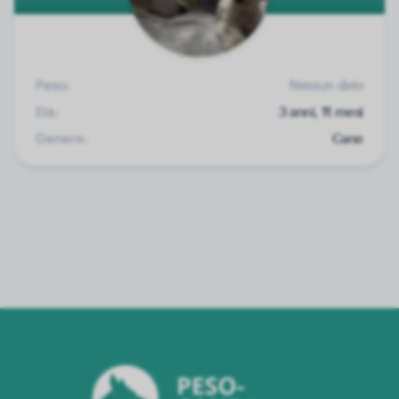
Peso:
Nessun dato
Età:
3 anni, 11 mesi
Genere:
Cane