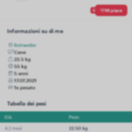
0
Mi piace
Informazioni su di me
Rottweiler
Cane
22.5 kg
55 kg
5 anni
17.07.2021
1x pesato
Tabella dei pesi
Età
Peso
4.2 mesi
22.50 kg