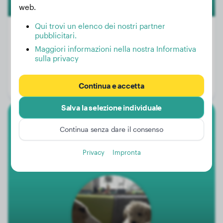
web.
Qui trovi un elenco dei nostri partner
pubblicitari.
Maggiori informazioni nella nostra Informativa
Peso:
4 kg
sulla privacy
Età:
2 anni, 11 mesi
Continua e accetta
Genere:
Cane
Salva la selezione individuale
Barbone Grande
Continua senza dare il consenso
Jester
Privacy
Impronta