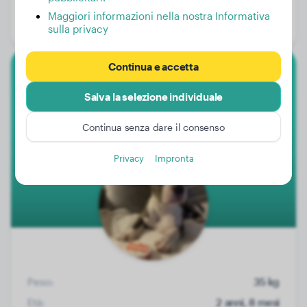
Età:
1 anno, 2 mesi
Maggiori informazioni nella nostra Informativa
Genere:
Cagna
sulla privacy
Continua e accetta
American Bully Xl
Salva la selezione individuale
Rocky
Continua senza dare il consenso
Privacy
Impronta
Peso:
35 kg
Età:
2 anni, 8 mesi