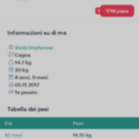
0
Mi piace
Informazioni su di me
Vizsla Ungherese
Cagna
14.7 kg
20 kg
8 anni, 9 mesi
05.11.2017
1x pesato
Tabella dei pesi
Età
Peso
83 mesi
14.70 kg