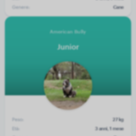
Genere:
Cane
American Bully
Junior
Peso:
27 kg
Età:
3 anni, 1 mese