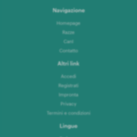
Navigazione
Homepage
Razze
CanI
Contatto
Altri link
Accedi
Registrati
Impronta
Privacy
Termini e condizioni
Lingue