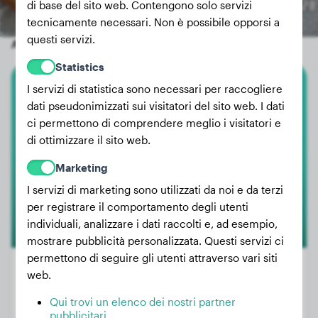
di base del sito web. Contengono solo servizi
tecnicamente necessari. Non è possibile opporsi a
questi servizi.
Altri cani a caso
Statistics
I servizi di statistica sono necessari per raccogliere
Chihuahua
dati pseudonimizzati sui visitatori del sito web. I dati
ci permettono di comprendere meglio i visitatori e
Melody
di ottimizzare il sito web.
Marketing
1
I servizi di marketing sono utilizzati da noi e da terzi
per registrare il comportamento degli utenti
individuali, analizzare i dati raccolti e, ad esempio,
mostrare pubblicità personalizzata. Questi servizi ci
permettono di seguire gli utenti attraverso vari siti
web.
Qui trovi un elenco dei nostri partner
Peso:
1 kg
pubblicitari.