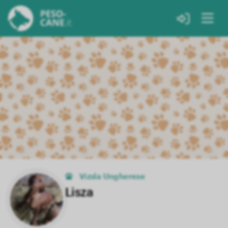
Vizsla Ungherese
Lisza