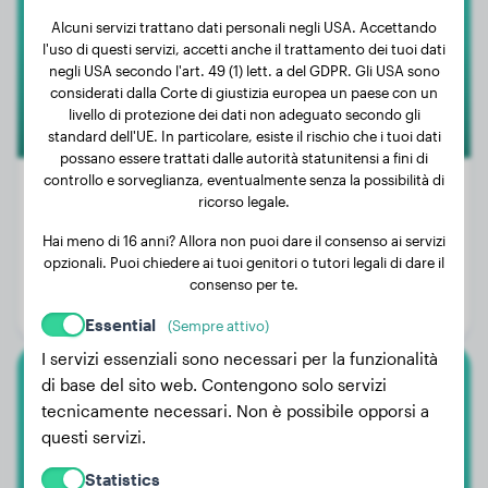
Alcuni servizi trattano dati personali negli USA. Accettando
l'uso di questi servizi, accetti anche il trattamento dei tuoi dati
negli USA secondo l'art. 49 (1) lett. a del GDPR. Gli USA sono
considerati dalla Corte di giustizia europea un paese con un
livello di protezione dei dati non adeguato secondo gli
standard dell'UE. In particolare, esiste il rischio che i tuoi dati
possano essere trattati dalle autorità statunitensi a fini di
controllo e sorveglianza, eventualmente senza la possibilità di
ricorso legale.
Hai meno di 16 anni? Allora non puoi dare il consenso ai servizi
Peso:
42 kg
opzionali. Puoi chiedere ai tuoi genitori o tutori legali di dare il
Età:
11 anni, 1 mese
consenso per te.
Genere:
Cagna
Essential
(Sempre attivo)
I servizi essenziali sono necessari per la funzionalità
di base del sito web. Contengono solo servizi
American Bully Xl
tecnicamente necessari. Non è possibile opporsi a
questi servizi.
Uka
Statistics