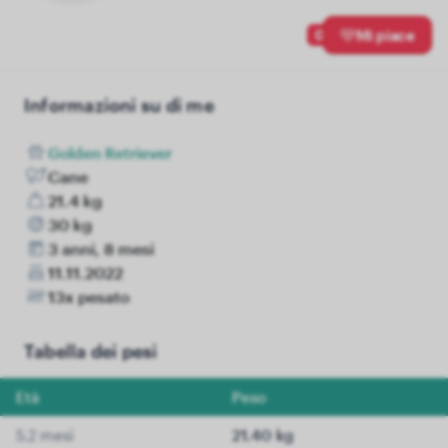
0
Mi piace
Informazioni su di me
Golden Retriever
Cane
21.4 kg
30 kg
3 anni, 8 mesi
11.11.2022
13x pesato
Tabella dei pesi
Età
Peso
5.2 mesi
21.40 kg