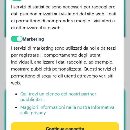
I servizi di statistica sono necessari per raccogliere
dati pseudonimizzati sui visitatori del sito web. I dati
ci permettono di comprendere meglio i visitatori e
di ottimizzare il sito web.
Marketing
I servizi di marketing sono utilizzati da noi e da terzi
per registrare il comportamento degli utenti
Peso:
35 kg
individuali, analizzare i dati raccolti e, ad esempio,
Età:
3 anni, 7 mesi
mostrare pubblicità personalizzata. Questi servizi ci
permettono di seguire gli utenti attraverso vari siti
Genere:
Cane
web.
Qui trovi un elenco dei nostri partner
pubblicitari.
Vizsla Ungherese
Maggiori informazioni nella nostra Informativa
sulla privacy
Poldi
Continua e accetta