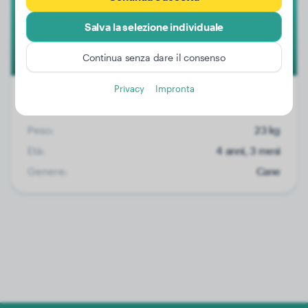
Salva la selezione individuale
Continua senza dare il consenso
Privacy
Impronta
Peso:
23 kg
Età:
4 anni, 3 mesi
Genere:
Cane