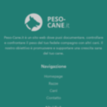
Peso-Cane.it è un sito web dove puoi documentare, controllare
e confrontare il peso del tuo fedele compagno con altri cani. Il
nostro obiettivo è promuovere e supportare una crescita sana
del tuo cane.
Navigazione
Homepage
Razze
CanI
Contatto