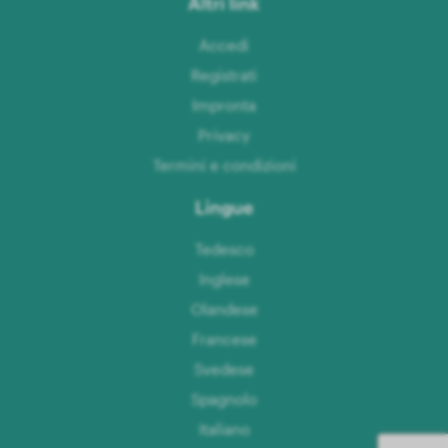
Altri link
Accedi
Registrati
Impronta
Privacy
Termini e condizioni
Lingue
Tedesco
Inglese
Olandese
Francese
Svedese
Spagnolo
Italiano